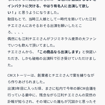
インパクトに欠ける、やはり有名人に出演して欲し
い！」
と思うようになりました。
駄目もとで、当時三人娘として一時代を築いていた江利
チエミさんにおそるおそる出演を願いしたとこ
ろ、、、、
偶然にも江利チエミさんがフジミネラル麦茶の大ファン
でいつも飲んで頂いてました。
チエミさんから、
「この商品なら出演します」
と快諾い
ただき、しかも破格の出演料で引き受けていただけまし
た。
CMストーリーは、創業者とチエミさんで案を練りなが
ら作りあげられました。
出演3年目に入った頃、まさに社内で今年の新CM会議を
行っている最中に、残念ながら江利チエミさんの突然の
訃報が知らされ、その場にいた誰もが冗談かと思ったそ