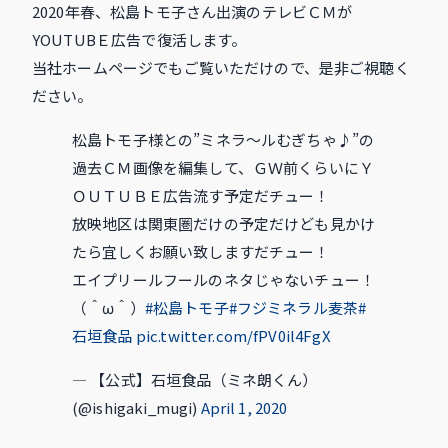
2020年春、松島トモ子さん出演のテレビＣＭが
YOUTUBＥ広告で復活します。
当社ホームページでもご覧いただけので、是非ご視聴く
ださい。
松島トモ子様との”ミネラ～ルむぎちゃ♪”の
過去ＣＭ画像を編集して、ＧＷ前くらいにＹ
ＯＵＴＵＢＥ広告流す予定だチュー！
放映地区は関東圏だけの予定だけども見かけ
たら宜しくお願い致しますだチュー！
エイプリールフールのネタじゃないチュー！
（＾ω＾）
#松島トモ子
#フジミネラル麦茶
#
石垣食品
pic.twitter.com/fPV0il4FgX
— 【公式】石垣食品（ミネ朗くん）
(@ishigaki_mugi)
April 1, 2020